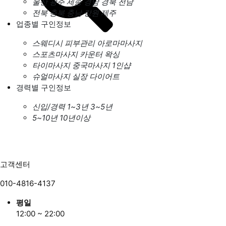
울산
광주
세종
경남
경북
전남
전북
충북
충남
강원
제주
업종별 구인정보
스웨디시
피부관리
아로마마사지
스포츠마사지
카운터
왁싱
타이마사지
중국마사지
1인샵
슈얼마사지
실장
다이어트
경력별 구인정보
신입/경력
1~3년
3~5년
5~10년
10년이상
고객센터
010-4816-4137
평일
12:00 ~ 22:00