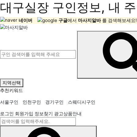
대구실장 구인정보, 내 주
네이버
구글
에서
마사지알바
를 검색해보세요!
지역선택
추천키워드
서울구인
인천구인
경기구인
스웨디시구인
로그인
회원가입
정보찾기
광고상품안내