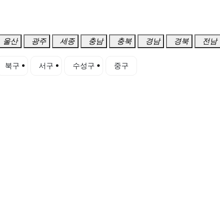
울산
광주
세종
충남
충북
경남
경북
전남
북구
서구
수성구
중구