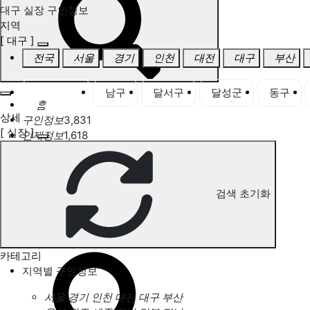
대구 실장 구인정보
지역
[ 대구 ]
전국
서울
경기
인천
대전
대구
부산
대구 전체
남구
달서구
달성군
동구
홈
상세
구인정보
3,831
[ 실장 ]
인재정보
1,618
고객센터
전국업체정보
마사지가이드
업체 서비스 관리
검색 초기화
개인 서비스 관리
대구 실장 구인정보
카테고리
지역별 구인정보
서울
경기
인천
대전
대구
부산