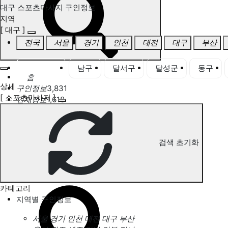
대구 스포츠마사지 구인정보
지역
[ 대구 ]
전국
서울
경기
인천
대전
대구
부산
대구 전체
남구
달서구
달성군
동구
홈
상세
구인정보
3,831
[ 스포츠마사지 ]
인재정보
1,618
고객센터
전국업체정보
마사지가이드
업체 서비스 관리
검색 초기화
개인 서비스 관리
대구 스포츠마사지 구인정보
카테고리
지역별 구인정보
서울
경기
인천
대전
대구
부산