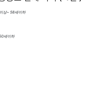
이상~ 58세이하
 50세이하