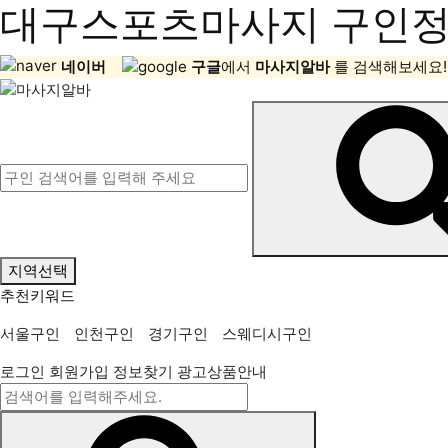
대구스포츠마사지 구인정보
네이버
구글
에서
마사지알바
를 검색해보세요!
지역선택
추천키워드
서울구인
인천구인
경기구인
스웨디시구인
로그인
회원가입
정보찾기
광고상품안내