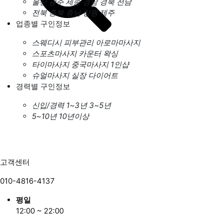
울산
광주
세종
경남
경북
전남
전북
충북
충남
강원
제주
업종별 구인정보
스웨디시
피부관리
아로마마사지
스포츠마사지
카운터
왁싱
타이마사지
중국마사지
1인샵
슈얼마사지
실장
다이어트
경력별 구인정보
신입/경력
1~3년
3~5년
5~10년
10년이상
고객센터
010-4816-4137
평일
12:00 ~ 22:00