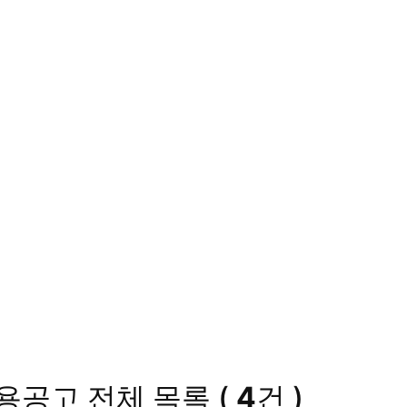
채용공고
전체 목록
(
4
건 )