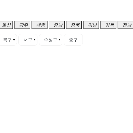
울산
광주
세종
충남
충북
경남
경북
전남
북구
서구
수성구
중구