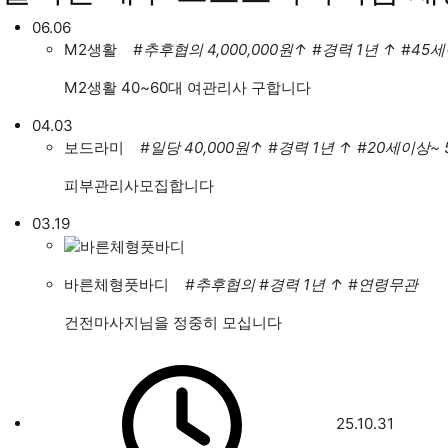
06.06
M2생활
#추후협의 4,000,000원
↑
#경력 1년
↑
#45세
M2생활 40~60대 여관리사 구합니다
04.03
보드라미
#일당 40,000원
↑
#경력 1년
↑
#20세이상~
피부관리사모집합니다
03.19
바른체형풋바디
#추후협의
#경력 1년
↑
#연령무관
건전마사지님을 정중히 모십니다
25.10.31