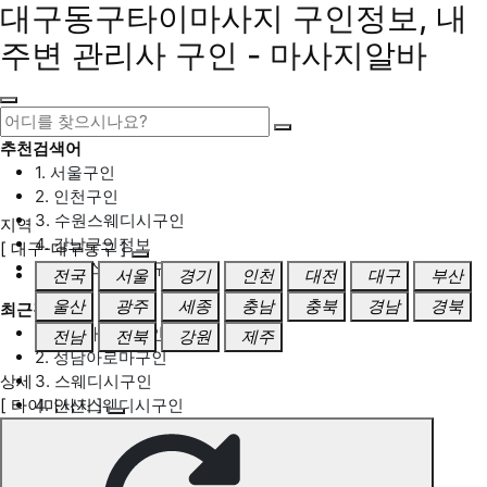
대구동구타이마사지 구인정보, 내
주변 관리사 구인 - 마사지알바
추천검색어
1. 서울구인
2. 인천구인
3. 수원스웨디시구인
지역
4. 강남구인정보
[ 대구-대구동구 ]
5. 동탄스웨디시구인
전국
서울
경기
인천
대전
대구
부산
울산
광주
세종
충남
충북
경남
경북
최근검색어
1. 일산마사지구인
전남
전북
강원
제주
2. 성남아로마구인
상세
3. 스웨디시구인
[ 타이마사지 ]
4. 안산스웨디시구인
5. 아로마구인