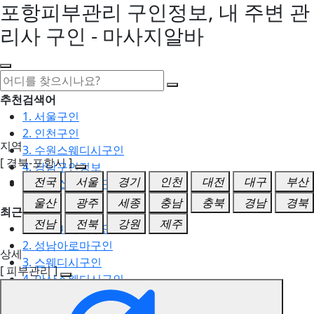
포항피부관리 구인정보, 내 주변 관
리사 구인 - 마사지알바
추천검색어
1. 서울구인
2. 인천구인
지역
3. 수원스웨디시구인
[ 경북-포항시 ]
4. 강남구인정보
전국
서울
경기
인천
대전
대구
부산
5. 동탄스웨디시구인
울산
광주
세종
충남
충북
경남
경북
최근검색어
전남
전북
강원
제주
1. 일산마사지구인
2. 성남아로마구인
상세
3. 스웨디시구인
[ 피부관리 ]
4. 안산스웨디시구인
5. 아로마구인