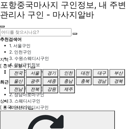
포항중국마사지 구인정보, 내 주변
관리사 구인 - 마사지알바
추천검색어
1. 서울구인
2. 인천구인
3. 수원스웨디시구인
지역
4. 강남구인정보
[ 경북-포항시 ]
5. 동탄스웨디시구인
전국
서울
경기
인천
대전
대구
부산
울산
광주
세종
충남
충북
경남
경북
최근검색어
1. 일산마사지구인
전남
전북
강원
제주
2. 성남아로마구인
상세
3. 스웨디시구인
[ 중국마사지 ]
4. 안산스웨디시구인
5. 아로마구인