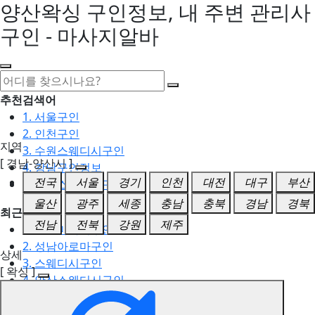
양산왁싱 구인정보, 내 주변 관리사
구인 - 마사지알바
추천검색어
1. 서울구인
2. 인천구인
지역
3. 수원스웨디시구인
[ 경남-양산시 ]
4. 강남구인정보
전국
서울
경기
인천
대전
대구
부산
5. 동탄스웨디시구인
울산
광주
세종
충남
충북
경남
경북
최근검색어
전남
전북
강원
제주
1. 일산마사지구인
2. 성남아로마구인
상세
3. 스웨디시구인
[ 왁싱 ]
4. 안산스웨디시구인
5. 아로마구인