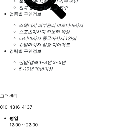
울산
광주
세종
경남
경북
전남
전북
충북
충남
강원
제주
업종별 구인정보
스웨디시
피부관리
아로마마사지
스포츠마사지
카운터
왁싱
타이마사지
중국마사지
1인샵
슈얼마사지
실장
다이어트
경력별 구인정보
신입/경력
1~3년
3~5년
5~10년
10년이상
고객센터
010-4816-4137
평일
12:00 ~ 22:00