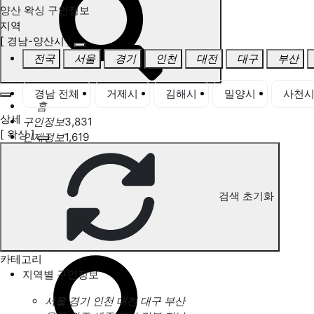
양산 왁싱 구인정보
지역
[ 경남-양산시 ]
전국
서울
경기
인천
대전
대구
부산
경남 전체
거제시
김해시
밀양시
사천
홈
상세
구인정보
3,831
[ 왁싱 ]
인재정보
1,619
고객센터
전국업체정보
마사지가이드
업체 서비스 관리
검색 초기화
개인 서비스 관리
양산 왁싱 구인정보
카테고리
지역별 구인정보
서울
경기
인천
대전
대구
부산