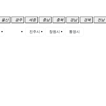
울산
광주
세종
충남
충북
경남
경북
전남
시
양산시
진주시
창원시
통영시