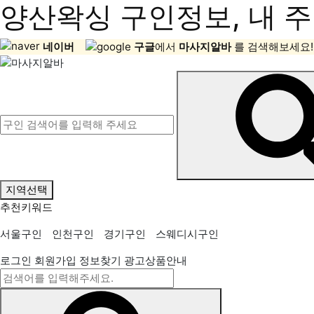
양산왁싱 구인정보, 내 주
네이버
구글
에서
마사지알바
를 검색해보세요!
지역선택
추천키워드
서울구인
인천구인
경기구인
스웨디시구인
로그인
회원가입
정보찾기
광고상품안내