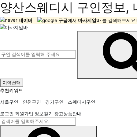
양산스웨디시 구인정보, 
네이버
구글
에서
마사지알바
를 검색해보세요!
지역선택
추천키워드
서울구인
인천구인
경기구인
스웨디시구인
로그인
회원가입
정보찾기
광고상품안내