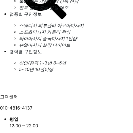
울산
광주
세종
경남
경북
전남
전북
충북
충남
강원
제주
업종별 구인정보
스웨디시
피부관리
아로마마사지
스포츠마사지
카운터
왁싱
타이마사지
중국마사지
1인샵
슈얼마사지
실장
다이어트
경력별 구인정보
신입/경력
1~3년
3~5년
5~10년
10년이상
고객센터
010-4816-4137
평일
12:00 ~ 22:00