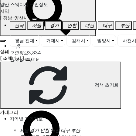
양산 스웨디시 구인정보
지역
[ 경남-양산시 ]
전국
서울
경기
인천
대전
대구
부산
경남 전체
거제시
김해시
밀양시
사천
홈
상세
구인정보
3,834
[ 스웨디시 ]
인재정보
1,619
고객센터
전국업체정보
마사지가이드
업체 서비스 관리
검색 초기화
개인 서비스 관리
양산 스웨디시 구인정보
카테고리
지역별 구인정보
서울
경기
인천
대전
대구
부산