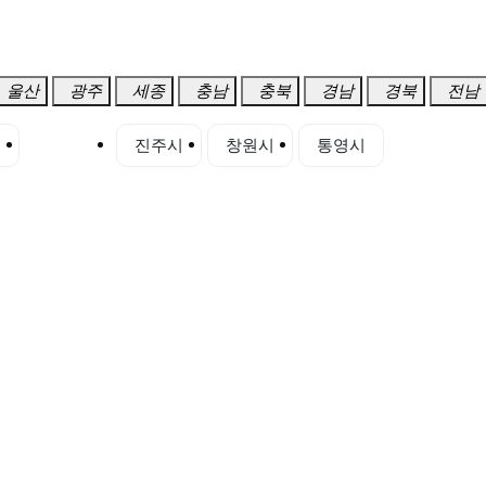
울산
광주
세종
충남
충북
경남
경북
전남
시
양산시
진주시
창원시
통영시