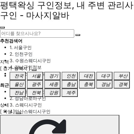
평택왁싱 구인정보, 내 주변 관리사
구인 - 마사지알바
추천검색어
1. 서울구인
2. 인천구인
3. 수원스웨디시구인
지역
4. 강남구인정보
[ 경기-평택시 ]
5. 동탄스웨디시구인
전국
서울
경기
인천
대전
대구
부산
울산
광주
세종
충남
충북
경남
경북
최근검색어
1. 일산마사지구인
전남
전북
강원
제주
2. 성남아로마구인
상세
3. 스웨디시구인
[ 왁싱 ]
4. 안산스웨디시구인
5. 아로마구인