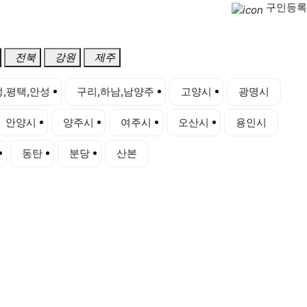
구인등록
전북
강원
제주
,평택,안성
구리,하남,남양주
고양시
광명시
안양시
양주시
여주시
오산시
용인시
동탄
분당
산본