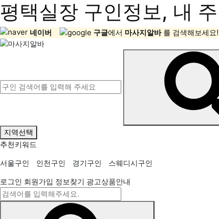
평택실장 구인정보, 내 주
네이버
구글
에서
마사지알바
를 검색해보세요!
지역선택
추천키워드
서울구인
인천구인
경기구인
스웨디시구인
로그인
회원가입
정보찾기
광고상품안내