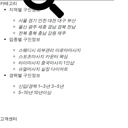
카테고리
지역별 구인정보
서울
경기
인천
대전
대구
부산
울산
광주
세종
경남
경북
전남
전북
충북
충남
강원
제주
업종별 구인정보
스웨디시
피부관리
아로마마사지
스포츠마사지
카운터
왁싱
타이마사지
중국마사지
1인샵
슈얼마사지
실장
다이어트
경력별 구인정보
신입/경력
1~3년
3~5년
5~10년
10년이상
고객센터