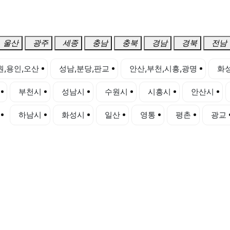
울산
광주
세종
충남
충북
경남
경북
전남
원,용인,오산
성남,분당,판교
안산,부천,시흥,광명
화성
부천시
성남시
수원시
시흥시
안산시
하남시
화성시
일산
영통
평촌
광교