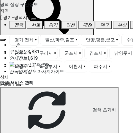
평택 실장 구인정보
지역
[ 경기-평택시 ]
전국
서울
경기
인천
대전
대구
부산
경기 전체
일산,파주,김포
안양,평촌,군포
수
홈
구인정보
3,831
광주시
구리시
군포시
김포시
남양주시
인재정보
1,619
고객센터
의왕시
의정부시
이천시
파주시
평택시
전국업체정보
마사지가이드
상세
업체 서비스 관리
[ 실장 ]
개인 서비스 관리
평택 실장 구인정보
검색 초기화