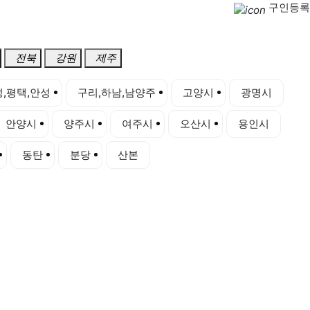
구인등록
전북
강원
제주
,평택,안성
구리,하남,남양주
고양시
광명시
안양시
양주시
여주시
오산시
용인시
동탄
분당
산본