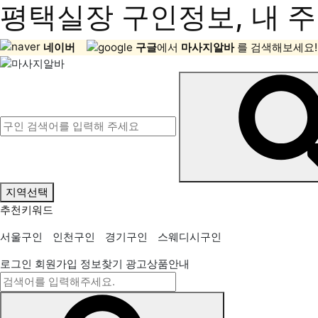
평택실장 구인정보, 내 주
네이버
구글
에서
마사지알바
를 검색해보세요!
지역선택
추천키워드
서울구인
인천구인
경기구인
스웨디시구인
로그인
회원가입
정보찾기
광고상품안내