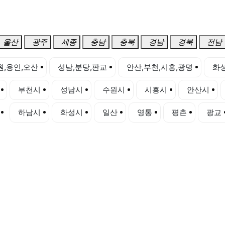
울산
광주
세종
충남
충북
경남
경북
전남
원,용인,오산
성남,분당,판교
안산,부천,시흥,광명
화성
부천시
성남시
수원시
시흥시
안산시
하남시
화성시
일산
영통
평촌
광교