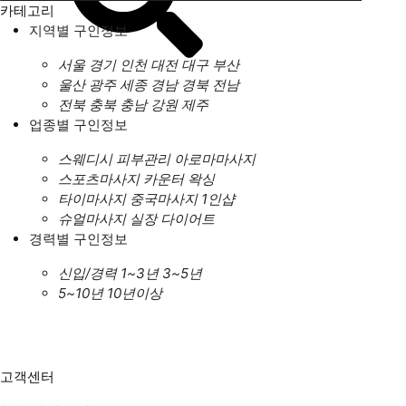
카테고리
지역별 구인정보
서울
경기
인천
대전
대구
부산
울산
광주
세종
경남
경북
전남
전북
충북
충남
강원
제주
업종별 구인정보
스웨디시
피부관리
아로마마사지
스포츠마사지
카운터
왁싱
타이마사지
중국마사지
1인샵
슈얼마사지
실장
다이어트
경력별 구인정보
신입/경력
1~3년
3~5년
5~10년
10년이상
고객센터