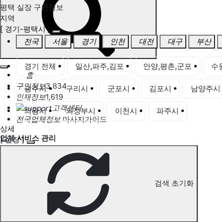
평택 실장 구인정보
지역
[ 경기-평택시 ]
전국
서울
경기
인천
대전
대구
부산
경기 전체
일산,파주,김포
안양,평촌,군포
수
홈
구인정보
3,834
광주시
구리시
군포시
김포시
남양주시
인재정보
1,619
고객센터
의왕시
의정부시
이천시
파주시
평택시
전국업체정보
마사지가이드
상세
업체 서비스 관리
[ 실장 ]
개인 서비스 관리
평택 실장 구인정보
검색 초기화