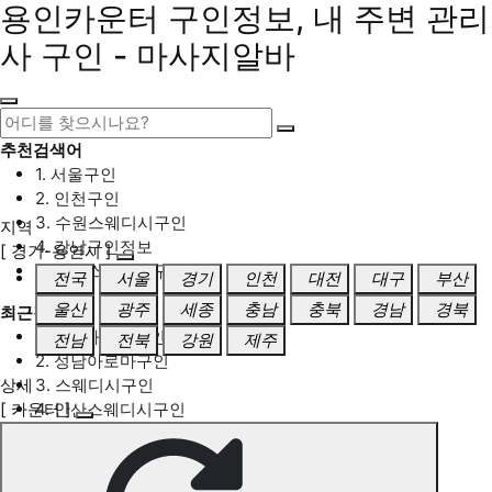
용인카운터 구인정보, 내 주변 관리
사 구인 - 마사지알바
추천검색어
1. 서울구인
2. 인천구인
3. 수원스웨디시구인
지역
4. 강남구인정보
[ 경기-용인시 ]
5. 동탄스웨디시구인
전국
서울
경기
인천
대전
대구
부산
울산
광주
세종
충남
충북
경남
경북
최근검색어
1. 일산마사지구인
전남
전북
강원
제주
2. 성남아로마구인
상세
3. 스웨디시구인
[ 카운터 ]
4. 안산스웨디시구인
5. 아로마구인