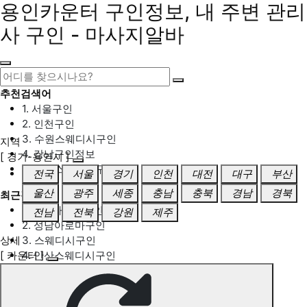
용인카운터 구인정보, 내 주변 관리
사 구인 - 마사지알바
추천검색어
1. 서울구인
2. 인천구인
3. 수원스웨디시구인
지역
4. 강남구인정보
[ 경기-용인시 ]
5. 동탄스웨디시구인
전국
서울
경기
인천
대전
대구
부산
울산
광주
세종
충남
충북
경남
경북
최근검색어
1. 일산마사지구인
전남
전북
강원
제주
2. 성남아로마구인
상세
3. 스웨디시구인
[ 카운터 ]
4. 안산스웨디시구인
5. 아로마구인