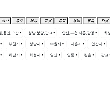
울산
광주
세종
충남
충북
경남
경북
전남
원,용인,오산
성남,분당,판교
안산,부천,시흥,광명
화성
부천시
성남시
수원시
시흥시
안산시
하남시
화성시
일산
영통
평촌
광교