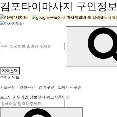
김포타이마사지 구인정보,
네이버
구글
에서
마사지알바
를 검색해보세요!
지역선택
추천키워드
서울구인
인천구인
경기구인
스웨디시구인
로그인
회원가입
정보찾기
광고상품안내