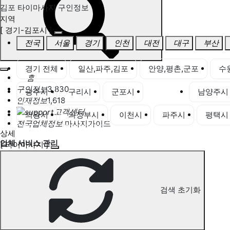
김포 타이마사지 구인정보
지역
[ 경기-김포시 ]
전국
서울
경기
인천
대전
대구
부산
경기 전체
일산,파주,김포
안양,평촌,군포
수
홈
구인정보
3,830
광주시
구리시
군포시
김포시
남양주시
인재정보
1,618
고객센터
의왕시
의정부시
이천시
파주시
평택시
전국업체정보
마사지가이드
상세
업체 서비스 관리
[ 타이마사지 ]
개인 서비스 관리
김포 타이마사지 구인정보
검색 초기화