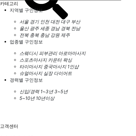
카테고리
지역별 구인정보
서울
경기
인천
대전
대구
부산
울산
광주
세종
경남
경북
전남
전북
충북
충남
강원
제주
업종별 구인정보
스웨디시
피부관리
아로마마사지
스포츠마사지
카운터
왁싱
타이마사지
중국마사지
1인샵
슈얼마사지
실장
다이어트
경력별 구인정보
신입/경력
1~3년
3~5년
5~10년
10년이상
고객센터