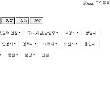
구인등록
전북
강원
제주
,평택,안성
구리,하남,남양주
고양시
광명시
안양시
양주시
여주시
오산시
용인시
동탄
분당
산본