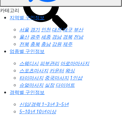
카테고리
지역별 구인정보
서울
경기
인천
대전
대구
부산
울산
광주
세종
경남
경북
전남
전북
충북
충남
강원
제주
업종별 구인정보
스웨디시
피부관리
아로마마사지
스포츠마사지
카운터
왁싱
타이마사지
중국마사지
1인샵
슈얼마사지
실장
다이어트
경력별 구인정보
신입/경력
1~3년
3~5년
5~10년
10년이상