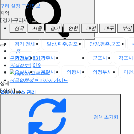
구리 실장 구인정보
지역
[ 경기-구리시 ]
전국
서울
경기
인천
대전
대구
부산
경기 전체
일산,파주,김포
안양,평촌,군포
홈
광명시
광주시
구리시
군포시
김포시
구인정보
3,831
인재정보
1,619
오산시
용인시
의왕시
의정부시
이천
고객센터
전국업체정보
마사지가이드
상세
[ 실장 ]
업체 서비스 관리
개인 서비스 관리
구리 실장 구인정보
검색 초기화