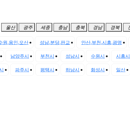
울산
광주
세종
충남
충북
경남
경북
수원,용인,오산
성남,분당,판교
안산,부천,시흥,광명
남양주시
부천시
성남시
수원시
시흥시
시
파주시
평택시
하남시
화성시
일산