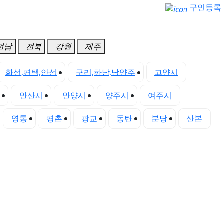
구인등록
전남
전북
강원
제주
화성,평택,안성
구리,하남,남양주
고양시
안산시
안양시
양주시
여주시
영통
평촌
광교
동탄
분당
산본