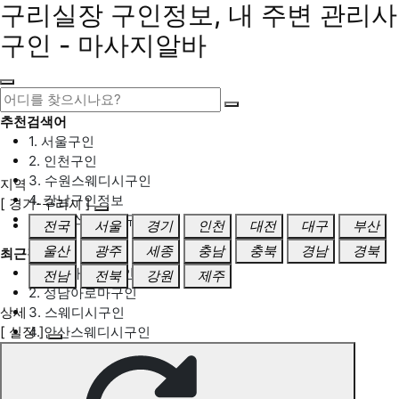
구리실장 구인정보, 내 주변 관리사
구인 - 마사지알바
추천검색어
1. 서울구인
2. 인천구인
3. 수원스웨디시구인
지역
4. 강남구인정보
[ 경기-구리시 ]
5. 동탄스웨디시구인
전국
서울
경기
인천
대전
대구
부산
울산
광주
세종
충남
충북
경남
경북
최근검색어
1. 일산마사지구인
전남
전북
강원
제주
2. 성남아로마구인
상세
3. 스웨디시구인
[ 실장 ]
4. 안산스웨디시구인
5. 아로마구인