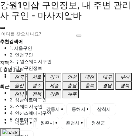
강원1인샵 구인정보, 내 주변 관리
사 구인 - 마사지알바
추천검색어
1. 서울구인
2. 인천구인
3. 수원스웨디시구인
지역
4. 강남구인정보
[ 강원 ]
5. 동탄스웨디시구인
전국
서울
경기
인천
대전
대구
부산
울산
광주
세종
충남
충북
경남
경북
최근검색어
1. 일산마사지구인
전남
전북
강원
제주
2. 성남아로마구인
3. 스웨디시구인
강원 전체
강릉시
동해시
삼척시
4. 안산스웨디시구인
5. 아로마구인
속초시
원주시
춘천시
정선군