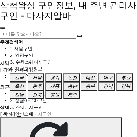
삼척왁싱 구인정보, 내 주변 관리사
구인 - 마사지알바
추천검색어
1. 서울구인
2. 인천구인
3. 수원스웨디시구인
지역
4. 강남구인정보
[ 강원-삼척시 ]
5. 동탄스웨디시구인
전국
서울
경기
인천
대전
대구
부산
울산
광주
세종
충남
충북
경남
경북
최근검색어
1. 일산마사지구인
전남
전북
강원
제주
2. 성남아로마구인
상세
3. 스웨디시구인
[ 왁싱 ]
4. 안산스웨디시구인
5. 아로마구인