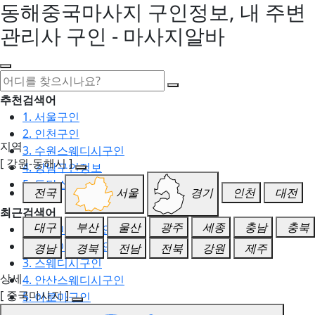
동해중국마사지 구인정보, 내 주변
관리사 구인 - 마사지알바
추천검색어
1. 서울구인
2. 인천구인
지역
3. 수원스웨디시구인
[ 강원-동해시 ]
4. 강남구인정보
5. 동탄스웨디시구인
전국
서울
경기
인천
대전
최근검색어
대구
부산
울산
광주
세종
충남
충북
1. 일산마사지구인
2. 성남아로마구인
경남
경북
전남
전북
강원
제주
3. 스웨디시구인
상세
4. 안산스웨디시구인
[ 중국마사지 ]
5. 아로마구인