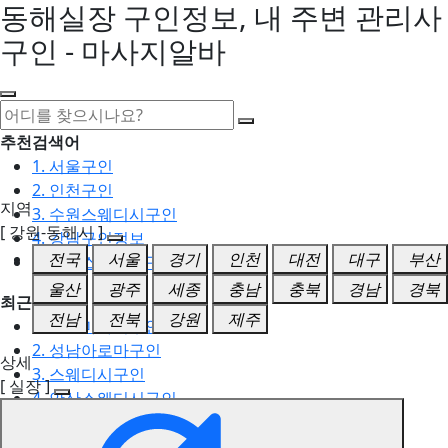
동해실장 구인정보, 내 주변 관리사
구인 - 마사지알바
추천검색어
1. 서울구인
2. 인천구인
지역
3. 수원스웨디시구인
[ 강원-동해시 ]
4. 강남구인정보
전국
서울
경기
인천
대전
대구
부산
5. 동탄스웨디시구인
울산
광주
세종
충남
충북
경남
경북
최근검색어
전남
전북
강원
제주
1. 일산마사지구인
2. 성남아로마구인
상세
3. 스웨디시구인
[ 실장 ]
4. 안산스웨디시구인
5. 아로마구인