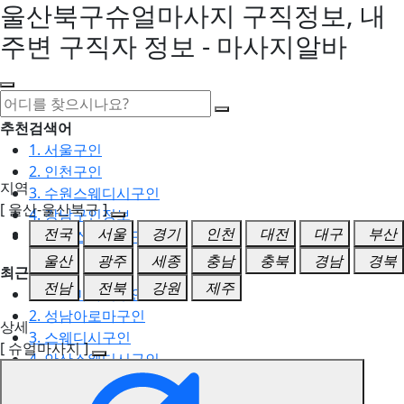
울산북구슈얼마사지 구직정보, 내
주변 구직자 정보 - 마사지알바
추천검색어
1. 서울구인
2. 인천구인
지역
3. 수원스웨디시구인
[ 울산-울산북구 ]
4. 강남구인정보
전국
서울
경기
인천
대전
대구
부산
5. 동탄스웨디시구인
울산
광주
세종
충남
충북
경남
경북
최근검색어
전남
전북
강원
제주
1. 일산마사지구인
2. 성남아로마구인
상세
3. 스웨디시구인
[ 슈얼마사지 ]
4. 안산스웨디시구인
5. 아로마구인