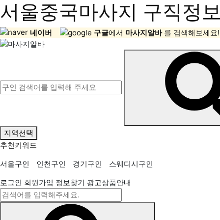
서울중국마사지 구직정보,
네이버
구글
에서
마사지알바
를 검색해보세요!
지역선택
추천키워드
서울구인
인천구인
경기구인
스웨디시구인
로그인
회원가입
정보찾기
광고상품안내