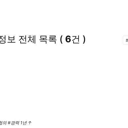
정보
전체 목록
(
6
건 )
협의
#경력 1년
↑