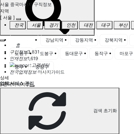
서울 중국마사지 구직정보
지역
[ 서울 ]
전국
서울
경기
인천
대전
대구
부산
서울 전체
강남지역
강동지역
강북지역
홈
구인정보
3,831
노원구
도봉구
동대문구
동작구
마포구
인재정보
1,619
고객센터
중구
중랑구
전국업체정보
마사지가이드
상세
업체 서비스 관리
[ 중국마사지 ]
개인 서비스 관리
서울 중국마사지 구직정보
검색 초기화