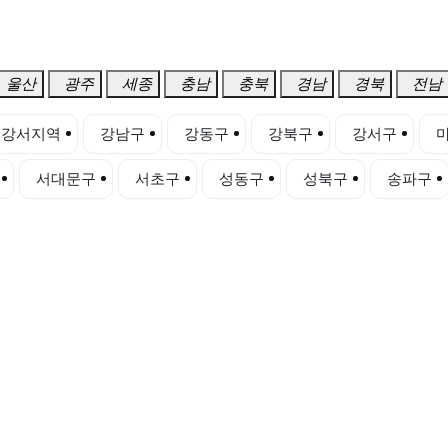
울산
광주
세종
충남
충북
경남
경북
전남
강서지역
강남구
강동구
강북구
강서구
서대문구
서초구
성동구
성북구
송파구