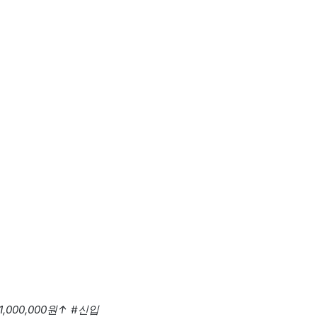
,000,000원
↑
#신입