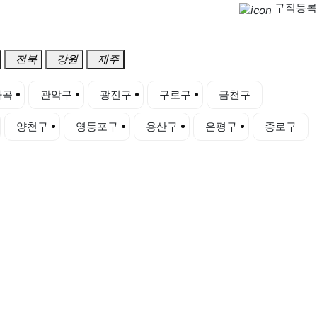
구직등록
전북
강원
제주
마곡
관악구
광진구
구로구
금천구
양천구
영등포구
용산구
은평구
종로구