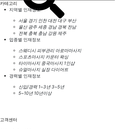
카테고리
지역별 인재정보
서울
경기
인천
대전
대구
부산
울산
광주
세종
경남
경북
전남
전북
충북
충남
강원
제주
업종별 인재정보
스웨디시
피부관리
아로마마사지
스포츠마사지
카운터
왁싱
타이마사지
중국마사지
1인샵
슈얼마사지
실장
다이어트
경력별 인재정보
신입/경력
1~3년
3~5년
5~10년
10년이상
고객센터