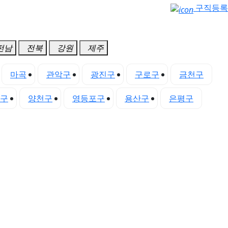
구직등록
전남
전북
강원
제주
마곡
관악구
광진구
구로구
금천구
구
양천구
영등포구
용산구
은평구