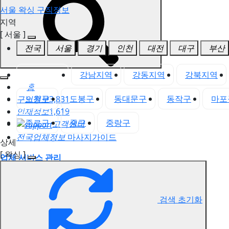
서울 왁싱 구직정보
지역
[ 서울 ]
전국
서울
경기
인천
대전
대구
부산
서울 전체
강남지역
강동지역
강북지역
홈
노원구
도봉구
동대문구
동작구
마포
구인정보
3,831
인재정보
1,619
종로구
중구
중랑구
고객센터
전국업체정보
마사지가이드
상세
[ 왁싱 ]
업체 서비스 관리
개인 서비스 관리
서울 왁싱 구직정보
검색 초기화