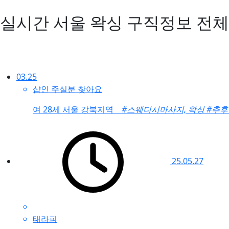
실시간 서울 왁싱 구직정보
전체
03.25
샵인 주실분 찾아요
여
28세 서울 강북지역
#스웨디시마사지, 왁싱
#추
25.05.27
태라피