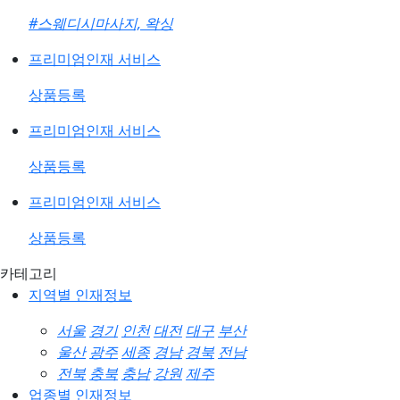
#스웨디시마사지, 왁싱
프리미엄인재 서비스
상품등록
프리미엄인재 서비스
상품등록
프리미엄인재 서비스
상품등록
카테고리
지역별 인재정보
서울
경기
인천
대전
대구
부산
울산
광주
세종
경남
경북
전남
전북
충북
충남
강원
제주
업종별 인재정보