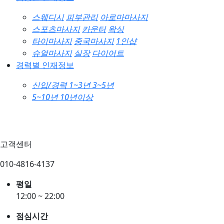
스웨디시
피부관리
아로마마사지
스포츠마사지
카운터
왁싱
타이마사지
중국마사지
1인샵
슈얼마사지
실장
다이어트
경력별 인재정보
신입/경력
1~3년
3~5년
5~10년
10년이상
고객센터
010-4816-4137
평일
12:00 ~ 22:00
점심시간