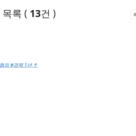
 목록
(
13
건 )
후협의
#경력 1년
↑