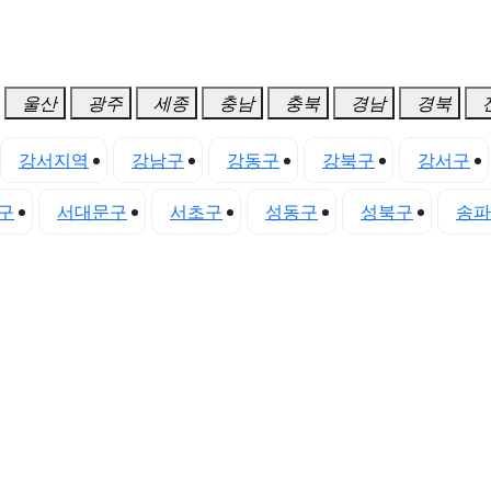
울산
광주
세종
충남
충북
경남
경북
강서지역
강남구
강동구
강북구
강서구
구
서대문구
서초구
성동구
성북구
송파