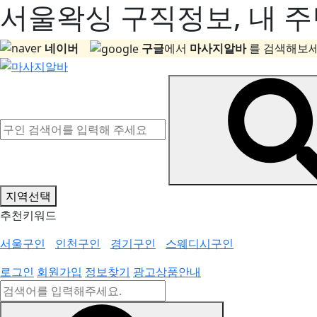
서울왁싱 구직정보, 내 주
네이버
구글
에서
마사지알바
를 검색해보세
지역선택
추천키워드
서울구인
인천구인
경기구인
스웨디시구인
로그인
회원가입
정보찾기
광고상품안내