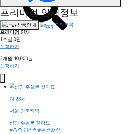
프리미엄 인재정보
상품안내
구직등록
프리미엄 인재
1주일
0원
신청하기
3개월
40,000원
신청하기
여
28세
서울 강북지역
샵인 주실분 찾아요
#경력 1년
↑
#추후협의