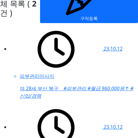
체 목록
(
2
건 )
구직등록
23.10.12
피부관리마사지
여
28세 부산 북구
#피부관리
#월급 960,000원
↑
#
신입/경력
23.10.12