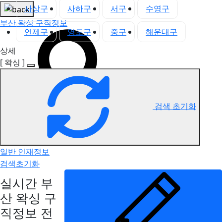
사상구
사하구
서구
수영구
부산 왁싱 구직정보
연제구
영도구
중구
해운대구
상세
[ 왁싱 ]
검색 초기화
일반 인재정보
검색초기화
실시간 부
산 왁싱 구
직정보
전