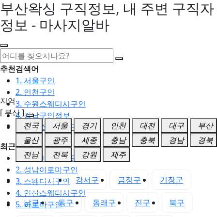
부산왁싱 구직정보, 내 주변 구직자
정보 - 마사지알바
추천검색어
1. 서울구인
2. 인천구인
지역
3. 수원스웨디시구인
[ 부산 ]
4. 강남구인정보
전국
서울
경기
인천
대전
대구
부산
5. 동탄스웨디시구인
울산
광주
세종
충남
충북
경남
경북
최근검색어
전남
전북
강원
제주
1. 일산마사지구인
2. 성남아로마구인
부산 전체
강서구
금정구
기장군
3. 스웨디시구인
4. 안산스웨디시구인
남구
동구
동래구
진구
북구
5. 아로마구인