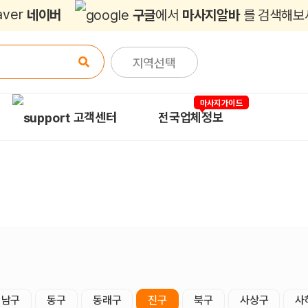
네이버
구글
에서
마사지알바
를 검색해보
지역선택
마사지가이드
고객센터
전국업체정보
남구
동구
동래구
진구
북구
사상구
사