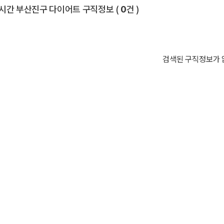
전체 목록
시간 부산진구 다이어트 구직정보
(
0
건 )
검색된 구직정보가