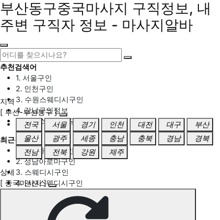
부산동구중국마사지 구직정보, 내
주변 구직자 정보 - 마사지알바
추천검색어
1. 서울구인
2. 인천구인
3. 수원스웨디시구인
지역
4. 강남구인정보
[ 부산-부산동구 ]
5. 동탄스웨디시구인
전국
서울
경기
인천
대전
대구
부산
울산
광주
세종
충남
충북
경남
경북
최근검색어
1. 일산마사지구인
전남
전북
강원
제주
2. 성남아로마구인
상세
3. 스웨디시구인
[ 중국마사지 ]
4. 안산스웨디시구인
5. 아로마구인