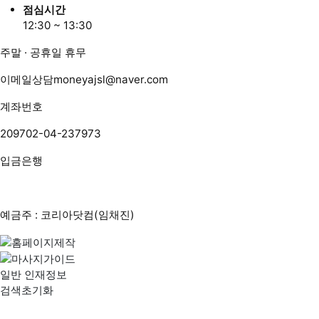
점심시간
12:30 ~ 13:30
주말 · 공휴일 휴무
이메일상담
moneyajsl@naver.com
계좌번호
209702-04-237973
입금은행
예금주 : 코리아닷컴(임채진)
일반 인재정보
검색초기화