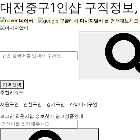
대전중구1인샵 구직정보, 
네이버
구글
에서
마사지알바
를 검색해보세요!
지역선택
추천키워드
서울구인
인천구인
경기구인
스웨디시구인
로그인
회원가입
정보찾기
광고상품안내