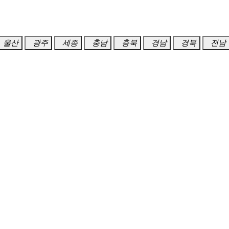
울산
광주
세종
충남
충북
경남
경북
전남
중구