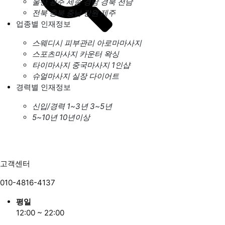
울산
광주
세종
경남
경북
전남
전북
충북
충남
강원
제주
업종별 인재정보
스웨디시
피부관리
아로마마사지
스포츠마사지
카운터
왁싱
타이마사지
중국마사지
1인샵
슈얼마사지
실장
다이어트
경력별 인재정보
신입/경력
1~3년
3~5년
5~10년
10년이상
고객센터
010-4816-4137
평일
12:00 ~ 22:00