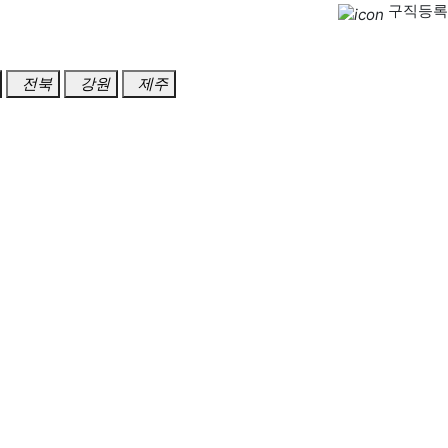
구직등록
전북
강원
제주