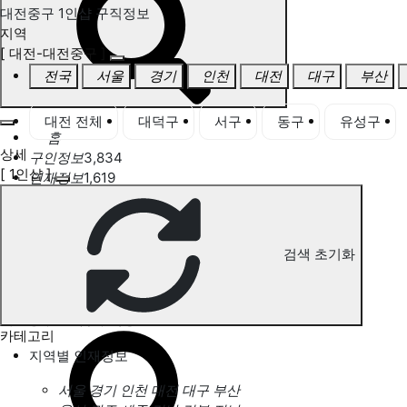
대전중구 1인샵 구직정보
지역
[ 대전-대전중구 ]
전국
서울
경기
인천
대전
대구
부산
대전 전체
대덕구
서구
동구
유성구
홈
상세
구인정보
3,834
[ 1인샵 ]
인재정보
1,619
고객센터
전국업체정보
마사지가이드
업체 서비스 관리
검색 초기화
개인 서비스 관리
대전중구 1인샵 구직정보
카테고리
지역별 인재정보
서울
경기
인천
대전
대구
부산