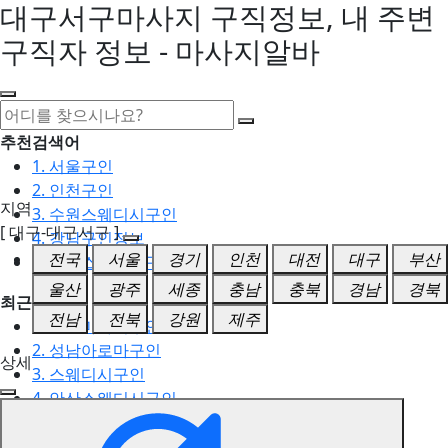
대구서구마사지 구직정보, 내 주변
구직자 정보 - 마사지알바
추천검색어
1. 서울구인
2. 인천구인
지역
3. 수원스웨디시구인
[ 대구-대구서구 ]
4. 강남구인정보
전국
서울
경기
인천
대전
대구
부산
5. 동탄스웨디시구인
울산
광주
세종
충남
충북
경남
경북
최근검색어
전남
전북
강원
제주
1. 일산마사지구인
2. 성남아로마구인
상세
3. 스웨디시구인
4. 안산스웨디시구인
5. 아로마구인