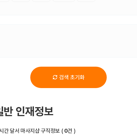
검색 초기화
일반 인재정보
전체 목록
시간 달서 마사지샵 구직정보
(
0
건 )