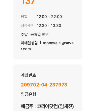
137
평일
12:00 ~ 22:00
점심시간
12:30 ~ 13:30
주말 · 공휴일 휴무
이메일상담
moneyajsl@nave
r.com
계좌번호
209702-04-237973
입금은행
예금주 : 코리아닷컴(임채진)