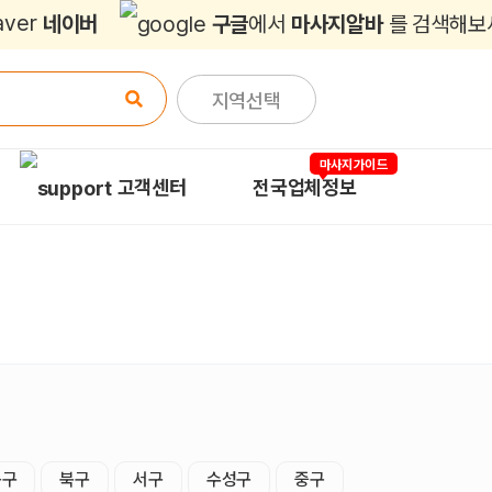
네이버
구글
에서
마사지알바
를 검색해보
지역선택
마사지가이드
고객센터
전국업체정보
동구
북구
서구
수성구
중구