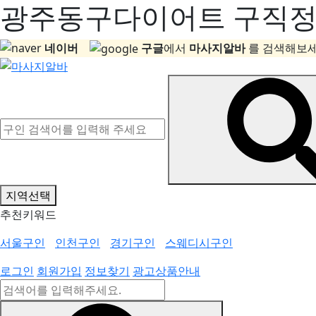
광주동구다이어트 구직정보
네이버
구글
에서
마사지알바
를 검색해보세
지역선택
추천키워드
서울구인
인천구인
경기구인
스웨디시구인
로그인
회원가입
정보찾기
광고상품안내