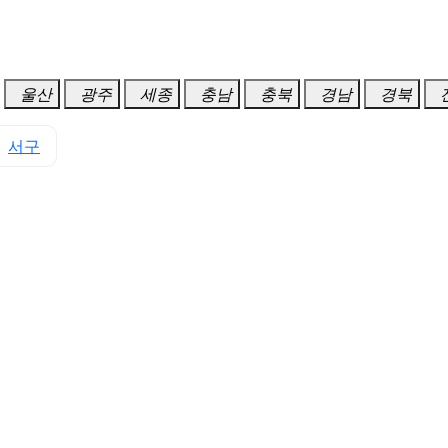
울산
광주
세종
충남
충북
경남
경북
서구