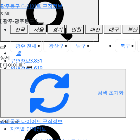
광주동구 다이어트 구직정보
지역
[ 광주-광주동구 ]
전국
서울
경기
인천
대전
대구
부산
광주 전체
광산구
남구
동구
북구
홈
상세
구인정보
3,831
[ 다이어트 ]
인재정보
1,619
고객센터
전국업체정보
마사지가이드
검색 초기화
업체 서비스 관리
개인 서비스 관리
카테고리
광주동구 다이어트 구직정보
지역별 인재정보