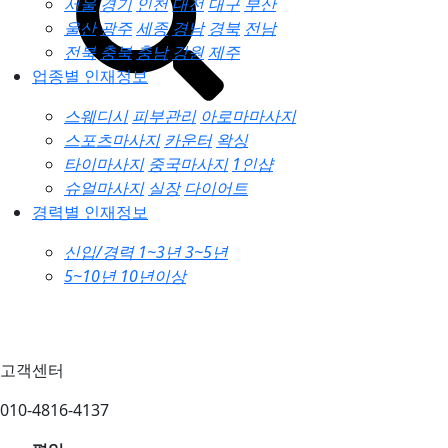
서울
경기
인천
대전
대구
부산
울산
광주
세종
경남
경북
전남
전북
충북
충남
강원
제주
업종별 인재정보
스웨디시
피부관리
아로마마사지
스포츠마사지
카운터
왁싱
타이마사지
중국마사지
1인샵
슈얼마사지
실장
다이어트
경력별 인재정보
신입/경력
1~3년
3~5년
5~10년
10년이상
고객센터
010-4816-4137