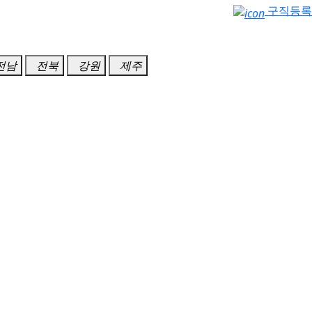
구직등록
전남
전북
강원
제주