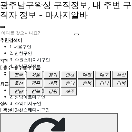
광주남구왁싱 구직정보, 내 주변 구
직자 정보 - 마사지알바
추천검색어
1. 서울구인
2. 인천구인
3. 수원스웨디시구인
지역
4. 강남구인정보
[ 광주-광주남구 ]
5. 동탄스웨디시구인
전국
서울
경기
인천
대전
대구
부산
울산
광주
세종
충남
충북
경남
경북
최근검색어
1. 일산마사지구인
전남
전북
강원
제주
2. 성남아로마구인
상세
3. 스웨디시구인
[ 왁싱 ]
4. 안산스웨디시구인
5. 아로마구인