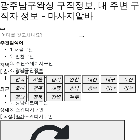
광주남구왁싱 구직정보, 내 주변 구
직자 정보 - 마사지알바
추천검색어
1. 서울구인
2. 인천구인
3. 수원스웨디시구인
지역
4. 강남구인정보
[ 광주-광주남구 ]
5. 동탄스웨디시구인
전국
서울
경기
인천
대전
대구
부산
울산
광주
세종
충남
충북
경남
경북
최근검색어
1. 일산마사지구인
전남
전북
강원
제주
2. 성남아로마구인
상세
3. 스웨디시구인
[ 왁싱 ]
4. 안산스웨디시구인
5. 아로마구인