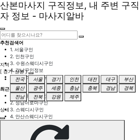
산본마사지 구직정보, 내 주변 구직
자 정보 - 마사지알바
추천검색어
1. 서울구인
2. 인천구인
3. 수원스웨디시구인
지역
4. 강남구인정보
[ 경기-산본 ]
5. 동탄스웨디시구인
전국
서울
경기
인천
대전
대구
부산
울산
광주
세종
충남
충북
경남
경북
최근검색어
1. 일산마사지구인
전남
전북
강원
제주
2. 성남아로마구인
상세
3. 스웨디시구인
4. 안산스웨디시구인
5. 아로마구인