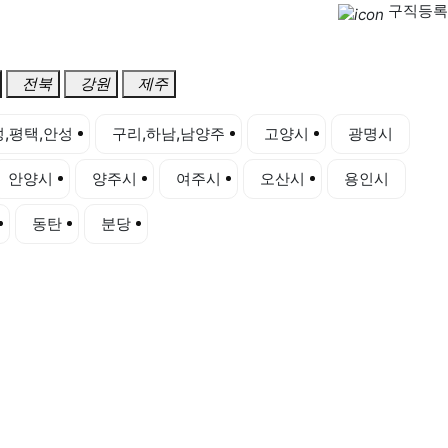
구직등록
전북
강원
제주
,평택,안성
구리,하남,남양주
고양시
광명시
안양시
양주시
여주시
오산시
용인시
동탄
분당
산본