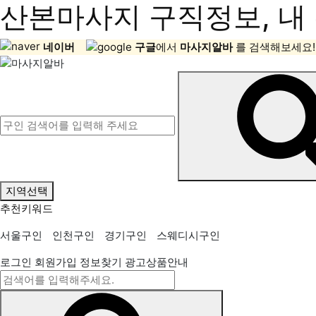
산본마사지 구직정보, 내 
네이버
구글
에서
마사지알바
를 검색해보세요!
지역선택
추천키워드
서울구인
인천구인
경기구인
스웨디시구인
로그인
회원가입
정보찾기
광고상품안내