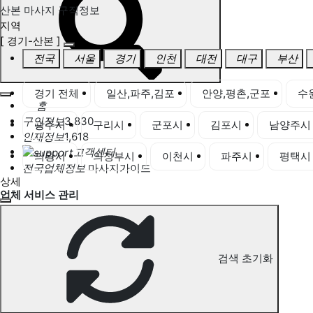
산본 마사지 구직정보
지역
[ 경기-산본 ]
전국
서울
경기
인천
대전
대구
부산
경기 전체
일산,파주,김포
안양,평촌,군포
수
홈
구인정보
3,830
광주시
구리시
군포시
김포시
남양주시
인재정보
1,618
고객센터
의왕시
의정부시
이천시
파주시
평택시
전국업체정보
마사지가이드
상세
업체 서비스 관리
개인 서비스 관리
산본 마사지 구직정보
검색 초기화