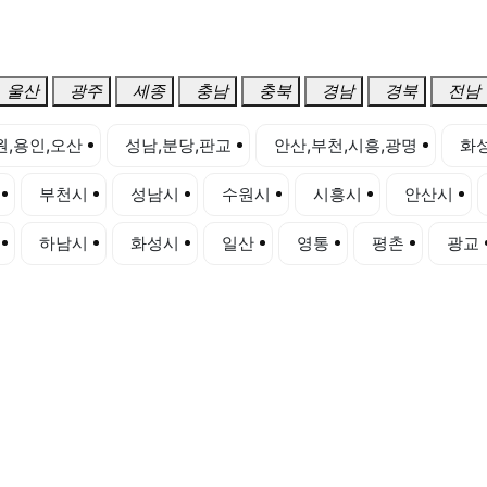
울산
광주
세종
충남
충북
경남
경북
전남
원,용인,오산
성남,분당,판교
안산,부천,시흥,광명
화성
부천시
성남시
수원시
시흥시
안산시
하남시
화성시
일산
영통
평촌
광교