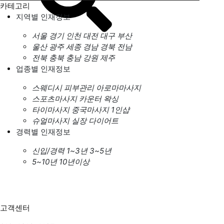
카테고리
지역별 인재정보
서울
경기
인천
대전
대구
부산
울산
광주
세종
경남
경북
전남
전북
충북
충남
강원
제주
업종별 인재정보
스웨디시
피부관리
아로마마사지
스포츠마사지
카운터
왁싱
타이마사지
중국마사지
1인샵
슈얼마사지
실장
다이어트
경력별 인재정보
신입/경력
1~3년
3~5년
5~10년
10년이상
고객센터