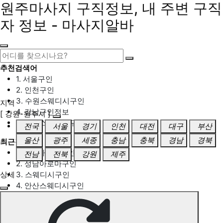
원주마사지 구직정보, 내 주변 구직
자 정보 - 마사지알바
추천검색어
1. 서울구인
2. 인천구인
3. 수원스웨디시구인
지역
4. 강남구인정보
[ 강원-원주시 ]
5. 동탄스웨디시구인
전국
서울
경기
인천
대전
대구
부산
울산
광주
세종
충남
충북
경남
경북
최근검색어
1. 일산마사지구인
전남
전북
강원
제주
2. 성남아로마구인
상세
3. 스웨디시구인
4. 안산스웨디시구인
5. 아로마구인