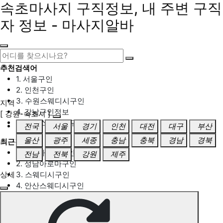
속초마사지 구직정보, 내 주변 구직
자 정보 - 마사지알바
추천검색어
1. 서울구인
2. 인천구인
3. 수원스웨디시구인
지역
4. 강남구인정보
[ 강원-속초시 ]
5. 동탄스웨디시구인
전국
서울
경기
인천
대전
대구
부산
울산
광주
세종
충남
충북
경남
경북
최근검색어
1. 일산마사지구인
전남
전북
강원
제주
2. 성남아로마구인
상세
3. 스웨디시구인
4. 안산스웨디시구인
5. 아로마구인