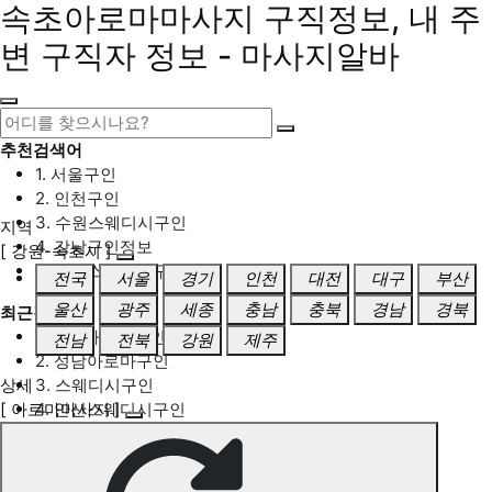
속초아로마마사지 구직정보, 내 주
변 구직자 정보 - 마사지알바
추천검색어
1. 서울구인
2. 인천구인
3. 수원스웨디시구인
지역
4. 강남구인정보
[ 강원-속초시 ]
5. 동탄스웨디시구인
전국
서울
경기
인천
대전
대구
부산
울산
광주
세종
충남
충북
경남
경북
최근검색어
1. 일산마사지구인
전남
전북
강원
제주
2. 성남아로마구인
상세
3. 스웨디시구인
[ 아로마마사지 ]
4. 안산스웨디시구인
5. 아로마구인