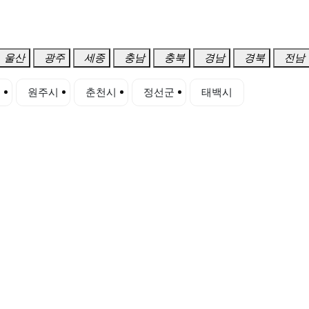
울산
광주
세종
충남
충북
경남
경북
전남
시
원주시
춘천시
정선군
태백시