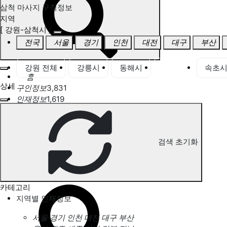
삼척 마사지 구직정보
지역
[ 강원-삼척시 ]
전국
서울
경기
인천
대전
대구
부산
강원 전체
강릉시
동해시
삼척시
속초
홈
상세
구인정보
3,831
인재정보
1,619
고객센터
전국업체정보
마사지가이드
업체 서비스 관리
검색 초기화
개인 서비스 관리
삼척 마사지 구직정보
카테고리
지역별 인재정보
서울
경기
인천
대전
대구
부산