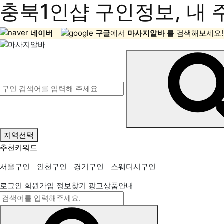
충북1인샵 구인정보, 내 
네이버
구글
에서
마사지알바
를 검색해보세요!
지역선택
추천키워드
서울구인
인천구인
경기구인
스웨디시구인
로그인
회원가입
정보찾기
광고상품안내