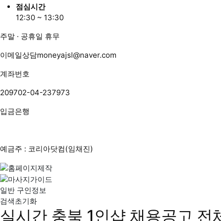
점심시간
12:30 ~ 13:30
주말 · 공휴일 휴무
이메일상담
moneyajsl@naver.com
계좌번호
209702-04-237973
입금은행
예금주 : 코리아닷컴(임채진)
일반 구인정보
검색초기화
실시간 충북 1인샵 채용공고
전