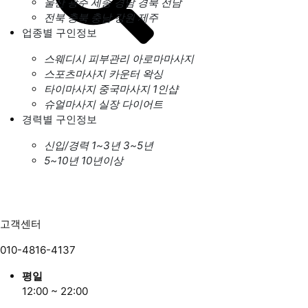
울산
광주
세종
경남
경북
전남
전북
충북
충남
강원
제주
업종별 구인정보
스웨디시
피부관리
아로마마사지
스포츠마사지
카운터
왁싱
타이마사지
중국마사지
1인샵
슈얼마사지
실장
다이어트
경력별 구인정보
신입/경력
1~3년
3~5년
5~10년
10년이상
고객센터
010-4816-4137
평일
12:00 ~ 22:00