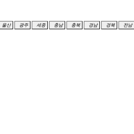
울산
광주
세종
충남
충북
경남
경북
전남