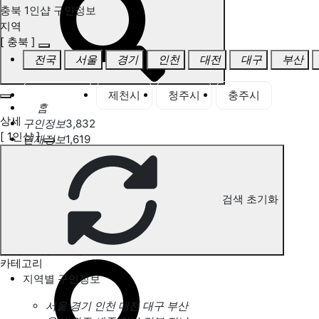
충북 1인샵 구인정보
지역
[ 충북 ]
전국
서울
경기
인천
대전
대구
부산
충북 전체
제천시
청주시
충주시
홈
상세
구인정보
3,832
[ 1인샵 ]
인재정보
1,619
고객센터
전국업체정보
마사지가이드
업체 서비스 관리
검색 초기화
개인 서비스 관리
충북 1인샵 구인정보
카테고리
지역별 구인정보
서울
경기
인천
대전
대구
부산