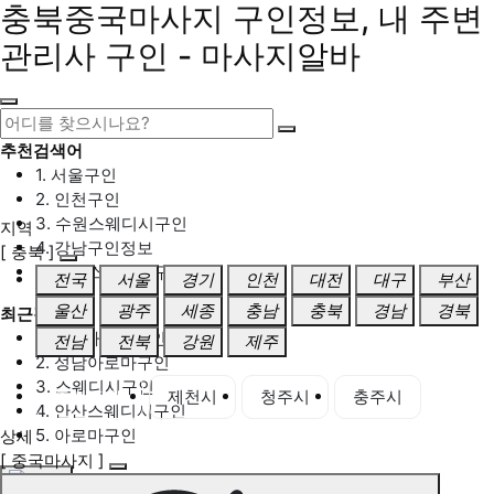
충북중국마사지 구인정보, 내 주변
관리사 구인 - 마사지알바
추천검색어
1. 서울구인
2. 인천구인
3. 수원스웨디시구인
지역
4. 강남구인정보
[ 충북 ]
5. 동탄스웨디시구인
전국
서울
경기
인천
대전
대구
부산
울산
광주
세종
충남
충북
경남
경북
최근검색어
1. 일산마사지구인
전남
전북
강원
제주
2. 성남아로마구인
3. 스웨디시구인
충북 전체
제천시
청주시
충주시
4. 안산스웨디시구인
5. 아로마구인
상세
[ 중국마사지 ]