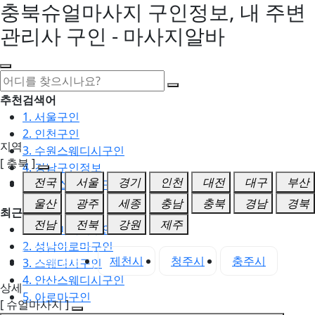
충북슈얼마사지 구인정보, 내 주변
관리사 구인 - 마사지알바
추천검색어
1. 서울구인
2. 인천구인
지역
3. 수원스웨디시구인
[ 충북 ]
4. 강남구인정보
전국
서울
경기
인천
대전
대구
부산
5. 동탄스웨디시구인
울산
광주
세종
충남
충북
경남
경북
최근검색어
전남
전북
강원
제주
1. 일산마사지구인
2. 성남아로마구인
충북 전체
제천시
청주시
충주시
3. 스웨디시구인
4. 안산스웨디시구인
상세
5. 아로마구인
[ 슈얼마사지 ]