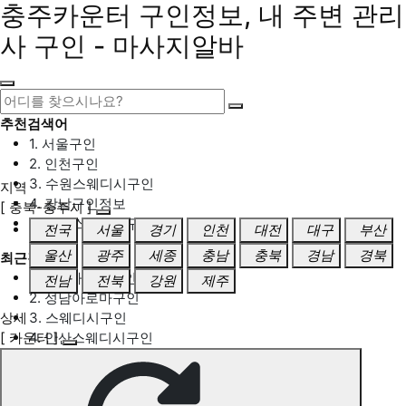
충주카운터 구인정보, 내 주변 관리
사 구인 - 마사지알바
추천검색어
1. 서울구인
2. 인천구인
3. 수원스웨디시구인
지역
4. 강남구인정보
[ 충북-충주시 ]
5. 동탄스웨디시구인
전국
서울
경기
인천
대전
대구
부산
울산
광주
세종
충남
충북
경남
경북
최근검색어
1. 일산마사지구인
전남
전북
강원
제주
2. 성남아로마구인
상세
3. 스웨디시구인
[ 카운터 ]
4. 안산스웨디시구인
5. 아로마구인