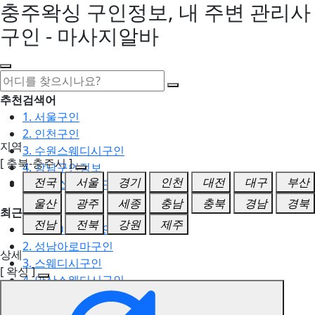
충주왁싱 구인정보, 내 주변 관리사
구인 - 마사지알바
추천검색어
1. 서울구인
2. 인천구인
지역
3. 수원스웨디시구인
[ 충북-충주시 ]
4. 강남구인정보
전국
서울
경기
인천
대전
대구
부산
5. 동탄스웨디시구인
울산
광주
세종
충남
충북
경남
경북
최근검색어
전남
전북
강원
제주
1. 일산마사지구인
2. 성남아로마구인
상세
3. 스웨디시구인
[ 왁싱 ]
4. 안산스웨디시구인
5. 아로마구인