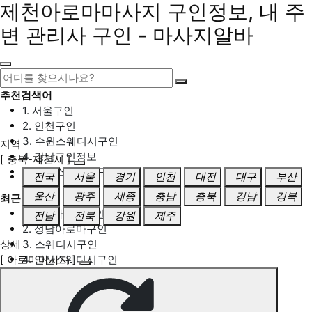
제천아로마마사지 구인정보, 내 주
변 관리사 구인 - 마사지알바
추천검색어
1. 서울구인
2. 인천구인
3. 수원스웨디시구인
지역
4. 강남구인정보
[ 충북-제천시 ]
5. 동탄스웨디시구인
전국
서울
경기
인천
대전
대구
부산
울산
광주
세종
충남
충북
경남
경북
최근검색어
1. 일산마사지구인
전남
전북
강원
제주
2. 성남아로마구인
상세
3. 스웨디시구인
[ 아로마마사지 ]
4. 안산스웨디시구인
5. 아로마구인