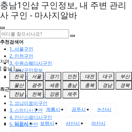
충남1인샵 구인정보, 내 주변 관리
사 구인 - 마사지알바
추천검색어
1. 서울구인
2. 인천구인
지역
3. 수원스웨디시구인
[ 충남 ]
4. 강남구인정보
전국
서울
경기
인천
대전
대구
부산
5. 동탄스웨디시구인
울산
광주
세종
충남
충북
경남
경북
최근검색어
전남
전북
강원
제주
1. 일산마사지구인
2. 성남아로마구인
충남 전체
계룡시
공주시
논산시
3. 스웨디시구인
4. 안산스웨디시구인
당진시
보령시
서산시
아산시
5. 아로마구인