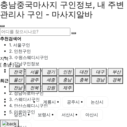
충남중국마사지 구인정보, 내 주변
관리사 구인 - 마사지알바
추천검색어
1. 서울구인
2. 인천구인
3. 수원스웨디시구인
지역
4. 강남구인정보
[ 충남 ]
5. 동탄스웨디시구인
전국
서울
경기
인천
대전
대구
부산
울산
광주
세종
충남
충북
경남
경북
최근검색어
1. 일산마사지구인
전남
전북
강원
제주
2. 성남아로마구인
3. 스웨디시구인
충남 전체
계룡시
공주시
논산시
4. 안산스웨디시구인
5. 아로마구인
당진시
보령시
서산시
아산시