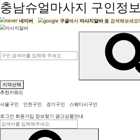
충남슈얼마사지 구인정보,
네이버
구글
에서
마사지알바
를 검색해보세요!
지역선택
추천키워드
서울구인
인천구인
경기구인
스웨디시구인
로그인
회원가입
정보찾기
광고상품안내