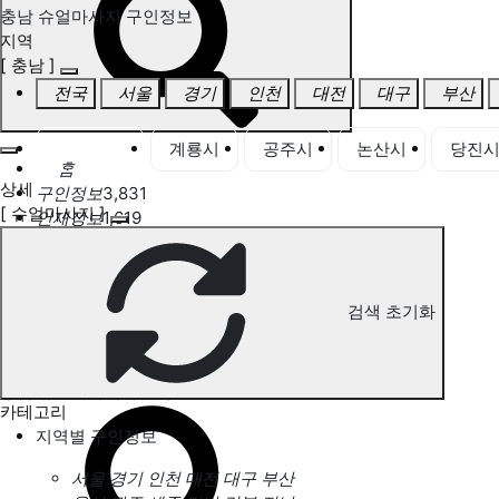
충남 슈얼마사지 구인정보
지역
[ 충남 ]
전국
서울
경기
인천
대전
대구
부산
충남 전체
계룡시
공주시
논산시
당진
홈
상세
구인정보
3,831
[ 슈얼마사지 ]
인재정보
1,619
고객센터
전국업체정보
마사지가이드
업체 서비스 관리
검색 초기화
개인 서비스 관리
충남 슈얼마사지 구인정보
카테고리
지역별 구인정보
서울
경기
인천
대전
대구
부산