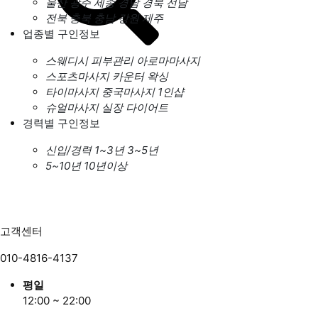
울산
광주
세종
경남
경북
전남
전북
충북
충남
강원
제주
업종별 구인정보
스웨디시
피부관리
아로마마사지
스포츠마사지
카운터
왁싱
타이마사지
중국마사지
1인샵
슈얼마사지
실장
다이어트
경력별 구인정보
신입/경력
1~3년
3~5년
5~10년
10년이상
고객센터
010-4816-4137
평일
12:00 ~ 22:00