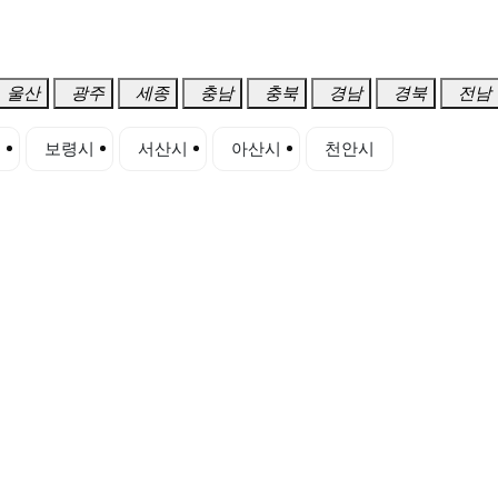
울산
광주
세종
충남
충북
경남
경북
전남
시
보령시
서산시
아산시
천안시