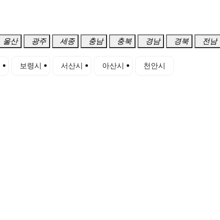
울산
광주
세종
충남
충북
경남
경북
전남
시
보령시
서산시
아산시
천안시