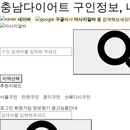
충남다이어트 구인정보, 
네이버
구글
에서
마사지알바
를 검색해보세요!
지역선택
추천키워드
서울구인
인천구인
경기구인
스웨디시구인
로그인
회원가입
정보찾기
광고상품안내