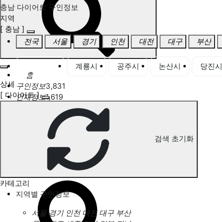
충남 다이어트 구인정보
지역
[ 충남 ]
전국
서울
경기
인천
대전
대구
부산
충남 전체
계룡시
공주시
논산시
당진
홈
상세
구인정보
3,831
[ 다이어트 ]
인재정보
1,619
고객센터
전국업체정보
마사지가이드
업체 서비스 관리
검색 초기화
개인 서비스 관리
충남 다이어트 구인정보
카테고리
지역별 구인정보
서울
경기
인천
대전
대구
부산