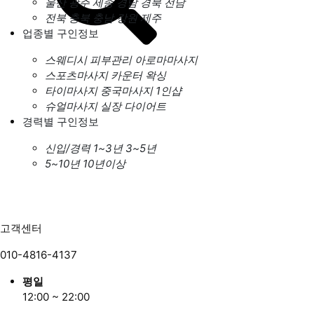
울산
광주
세종
경남
경북
전남
전북
충북
충남
강원
제주
업종별 구인정보
스웨디시
피부관리
아로마마사지
스포츠마사지
카운터
왁싱
타이마사지
중국마사지
1인샵
슈얼마사지
실장
다이어트
경력별 구인정보
신입/경력
1~3년
3~5년
5~10년
10년이상
고객센터
010-4816-4137
평일
12:00 ~ 22:00