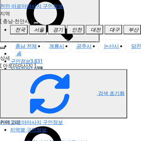
천안 아로마마사지 구인정보
지역
[ 충남-천안시 ]
전국
서울
경기
인천
대전
대구
부산
충남 전체
계룡시
공주시
논산시
당
홈
상세
구인정보
3,831
[ 아로마마사지 ]
인재정보
1,619
고객센터
전국업체정보
마사지가이드
검색 초기화
업체 서비스 관리
개인 서비스 관리
카테고리
천안 아로마마사지 구인정보
지역별 구인정보