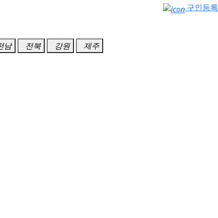
구인등록
전남
전북
강원
제주