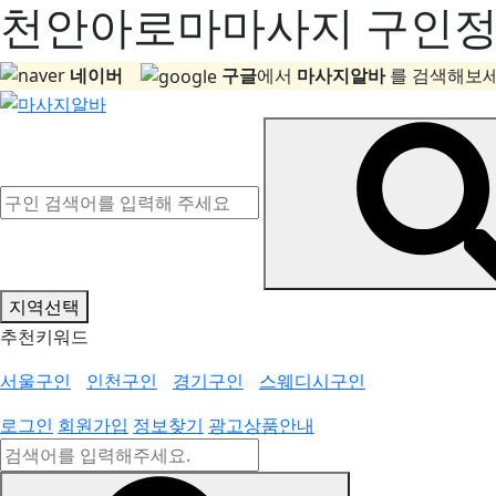
천안아로마마사지 구인정보
네이버
구글
에서
마사지알바
를 검색해보세
지역선택
추천키워드
서울구인
인천구인
경기구인
스웨디시구인
로그인
회원가입
정보찾기
광고상품안내