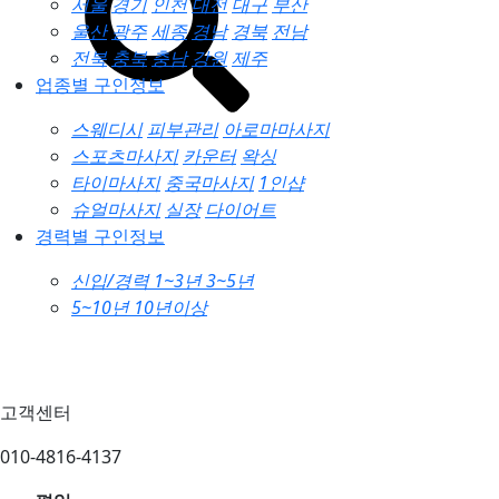
서울
경기
인천
대전
대구
부산
울산
광주
세종
경남
경북
전남
전북
충북
충남
강원
제주
업종별 구인정보
스웨디시
피부관리
아로마마사지
스포츠마사지
카운터
왁싱
타이마사지
중국마사지
1인샵
슈얼마사지
실장
다이어트
경력별 구인정보
신입/경력
1~3년
3~5년
5~10년
10년이상
고객센터
010-4816-4137