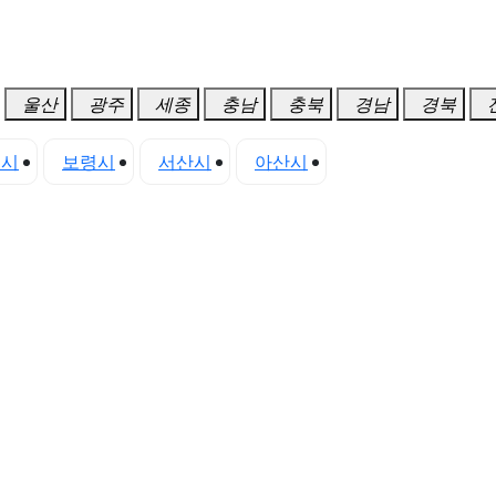
울산
광주
세종
충남
충북
경남
경북
진시
보령시
서산시
아산시
천안시