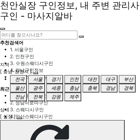
천안실장 구인정보, 내 주변 관리사
구인 - 마사지알바
추천검색어
1. 서울구인
2. 인천구인
3. 수원스웨디시구인
지역
4. 강남구인정보
[ 충남-천안시 ]
5. 동탄스웨디시구인
전국
서울
경기
인천
대전
대구
부산
울산
광주
세종
충남
충북
경남
경북
최근검색어
1. 일산마사지구인
전남
전북
강원
제주
2. 성남아로마구인
상세
3. 스웨디시구인
[ 실장 ]
4. 안산스웨디시구인
5. 아로마구인